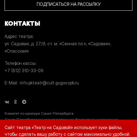
ПОДПИСАТЬСЯ НА РАССЫЛКУ
КОНТАКТЫ
Адрес театра
ул. Садовая, д. 27/9, ст. м. «Сенная пл.», «Садовая»,
«Спасская»
Телефон кассы
+7 (812) 310-33-09
E-Mail
info.pkteatr@cult.gugov.spb.ru
Комитет по культуре Санкт-Петербурга.
Санкт-Петербургское государственное бюджетное учреждение
культуры «Театр на Садовой» (СПб ГБУК «Театр на Садовой»), ИНН
Сайт театра «Театр на Садовой» использует куки файлы,
7812044660.
чтобы сделать вашу работу с сайтом максимально удобной.