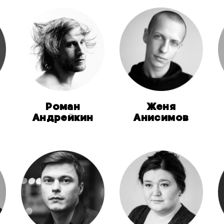
Роман
Женя
Андрейкин
Анисимов