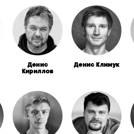
Денис
Денис Климук
Кириллов