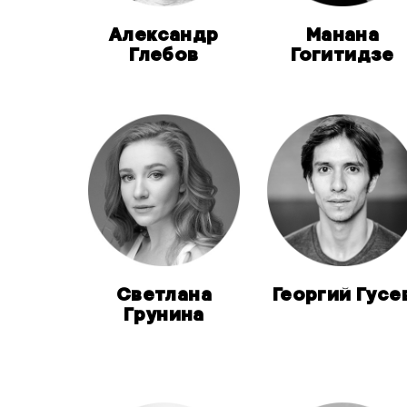
Александр
Манана
Глебов
Гогитидзе
Светлана
Георгий Гусе
Грунина