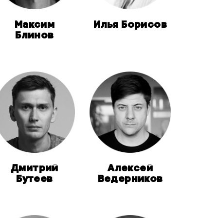
Максим
Илья Борисов
Блинов
Дмитрий
Алексей
Бутеев
Ведерников