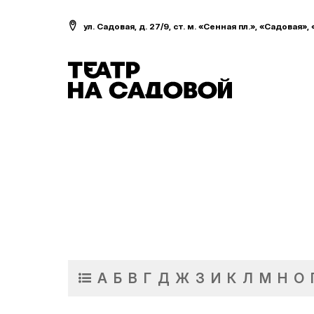
ул. Садовая, д. 27/9, ст. м. «Сенная пл.», «Садовая»,
А
Б
В
Г
Д
Ж
З
И
К
Л
М
Н
О