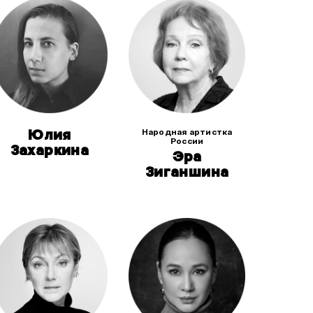
Юлия
Народная артистка
России
Захаркина
Эра
Зиганшина