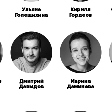
Ульяна
Кирилл
Голещихина
Гордеев
в
Дмитрий
Марина
Давыдов
Даминева