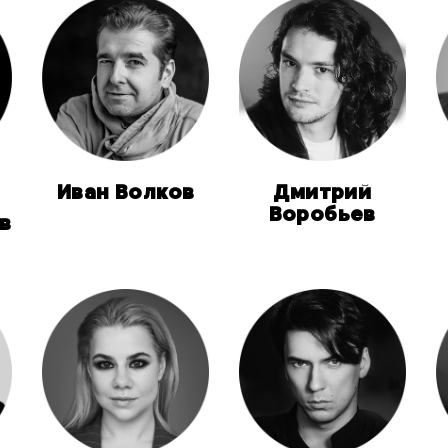
Иван Волков
Дмитрий
Воробьев
в