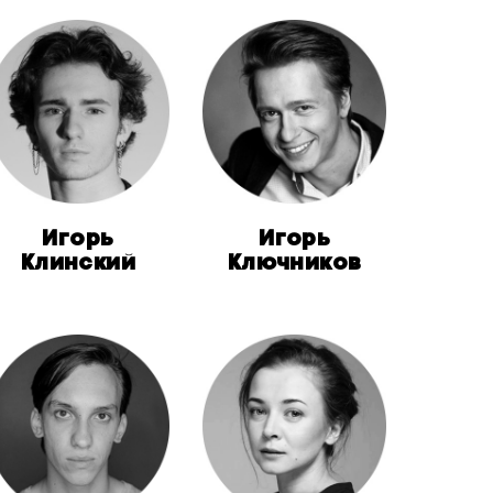
Игорь
Игорь
Клинский
Ключников