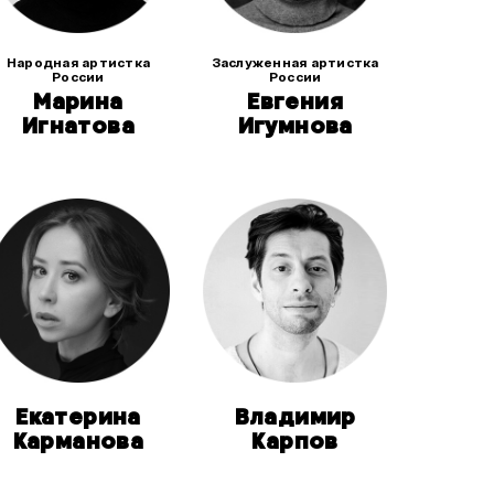
Народная артистка
Заслуженная артистка
России
России
Марина
Евгения
Игнатова
Игумнова
Екатерина
Владимир
Карманова
Карпов