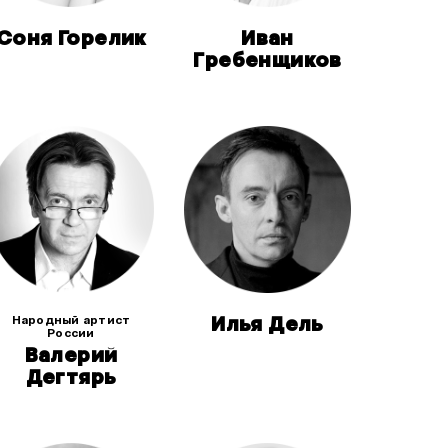
Соня Горелик
Иван
Гребенщиков
Народный артист
Илья Дель
России
Валерий
Дегтярь