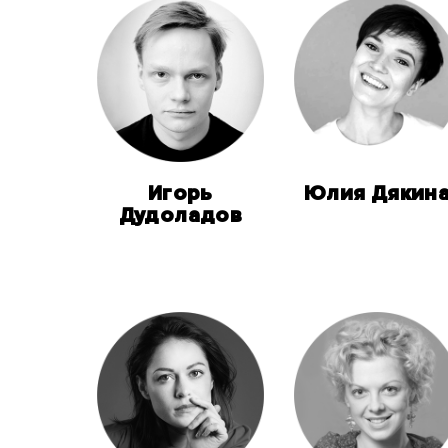
Игорь
Юлия Дякин
Дудоладов