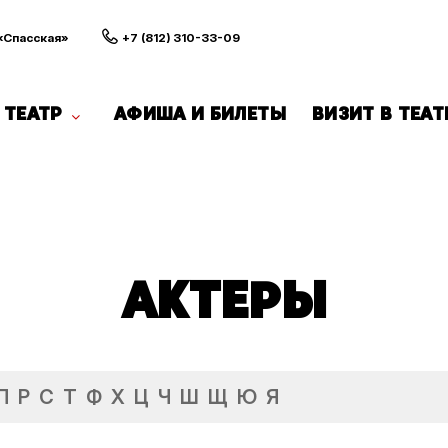
 «Спасская»
+7 (812) 310-33-09
ТЕАТР
АФИША И БИЛЕТЫ
ВИЗИТ В ТЕАТ
АКТЕРЫ
П
Р
С
Т
Ф
Х
Ц
Ч
Ш
Щ
Ю
Я