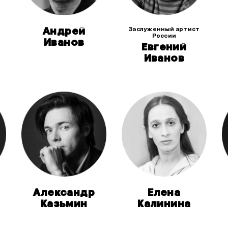
Андрей
Заслуженный артист
России
Иванов
Евгений
Иванов
Александр
Елена
Казьмин
Калинина