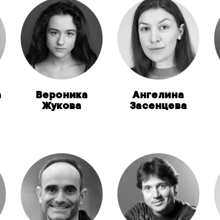
а
Вероника
Ангелина
Жукова
Засенцева