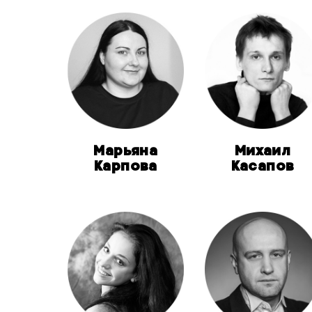
Марьяна
Михаил
Карпова
Касапов