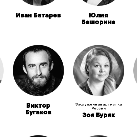
Иван Батарев
Юлия
Башорина
Виктор
Заслуженная артистка
России
Бугаков
Зоя Буряк