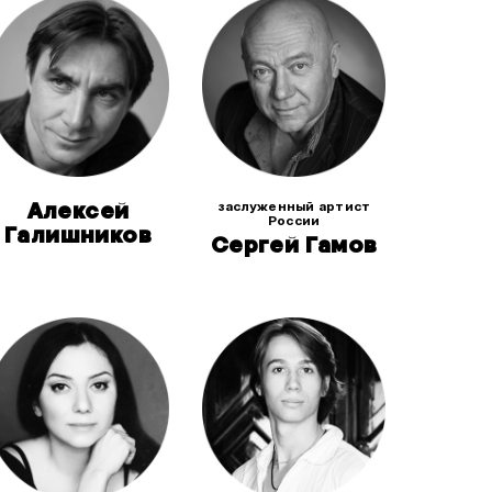
Алексей
заслуженный артист
России
Галишников
Сергей Гамов