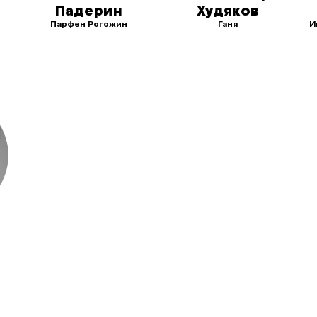
Падерин
Худяков
Парфен Рогожин
Ганя
И