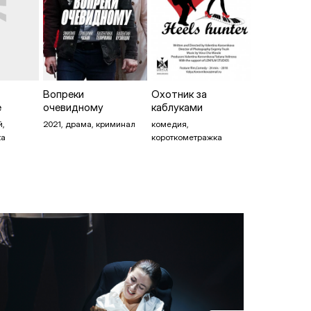
Вопреки
Охотник за
е
очевидному
каблуками
й,
2021, драма, криминал
комедия,
ка
короткометражка