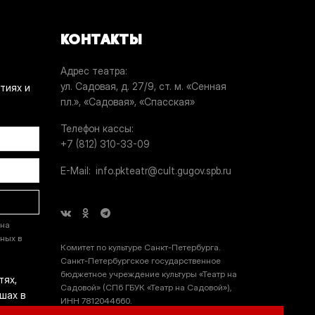
КОНТАКТЫ
Адрес театра
ул. Садовая, д. 27/9, ст. м. «Сенная
тиях и
пл.», «Садовая», «Спасская»
Телефон кассы
+7 (812) 310-33-09
E-Mail
info.pkteatr@cult.gugov.spb.ru
 на
ных в
Комитет по культуре Санкт-Петербурга.
Санкт-Петербургское государственное
бюджетное учреждение культуры «Театр на
тях,
Садовой» (СПб ГБУК «Театр на Садовой»),
шах в
ИНН 7812044660.