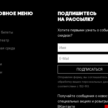
ОВНОЕ МЕНЮ
ПОДПИШИТЕСЬ
НА РАССЫЛКУ
Хотите первыми узнать о собы
 билеты
скидках?
 театр
ая среда
и
и
ты
Отправляя форму, вы соглашаетесь
обработку ваших персональных дан
соответствии с 152-ФЗ.
Получайте сообщения о новос
специальных акциях и розыгры
ВКонтакте