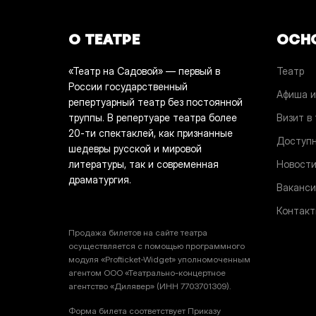
О ТЕАТРЕ
ОСН
«Театр на Садовой» — первый в
Театр
России государственный
Афиша и
репертуарный театр без постоянной
труппы. В репертуаре театра более
Визит в
20-ти спектаклей, как признанные
Доступн
шедевры русской и мировой
литературы, так и современная
Новост
драматургия.
Ваканси
Контак
Продажа билетов на сайте театра
осуществляется с помощью программного
модуля «Profticket-Widget» уполномоченным
агентом ООО «Театрально-концертное
агентство «Дилявер» (ИНН 7703701309).
Форма билета соответствует Приказу