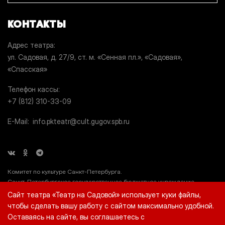
КОНТАКТЫ
Адрес театра
ул. Садовая, д. 27/9, ст. м. «Сенная пл.», «Садовая»,
«Спасская»
Телефон кассы
+7 (812) 310-33-09
E-Mail
info.pkteatr@cult.gugov.spb.ru
Комитет по культуре Санкт-Петербурга.
Санкт-Петербургское государственное бюджетное учреждение
культуры «Театр на Садовой» (СПб ГБУК «Театр на Садовой»), ИНН
Сайт театра «Театр на Садовой» использует куки файлы,
7812044660.
чтобы сделать вашу работу с сайтом максимально удобной.
Оставаясь на сайте, вы соглашаетесь с