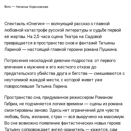
Фото — Наталья Кореновская
Спектакль «Онегин» — волнующий рассказ о главной
любовной катастрофе русской литературы и судьбе первой
её жертвы. На 2,5 часа сцена Театра на Садовой
превращается в пространство снов и фантазий Татьяны
Лариной — настоящей главной героини романа Пушкина.
Потрясения нескладной девочки-подростка: от первого
влечения к мужчине и его жесткого отказа до
предательского убийства друга и бегства — смешиваются с
неутолимой жаждой мести, с которой живет уже
повзрослевшая Татьяна Ларина.
Пространство сна, придуманное режиссером Романом
Габриа, не подчиняется логике времени — сцены из романа
смонтированы заново. Здесь нет ограничений для чувств:
любовь, боль, желание, страх — всё выкручено на максимум.
Во сне возможно появление фантастических новых героев:
Татьяну сопровождает ангел-хранитель — кажется, сам