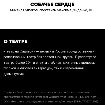
СОБАЧЬЕ СЕРДЦЕ
Михаил Булгаков, спектакль Максима Диденко, 18+
О ТЕАТРЕ
«Театр на Садовой» — первый в России государственный
репертуарный театр без постоянной труппы. В репертуаре
театра более 20-ти спектаклей, как признанные шедевры
русской и мировой литературы, так и современная
драматургия.
Продажа билетов на сайте театра осуществляется с помощью
программного модуля «Profticket-Widget» уполномоченным агентом
ООО «Театрально-концертное агентство «Дилявер» (ИНН 7703701309).