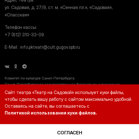
ул. Садовая, д. 27/9, ст. м. «Сенная пл.», «Садовая»,
«Спасская»
Телефон кассы
+7 (812) 310-33-09
E-Mail
info.pkteatr@cult.gugov.spb.ru
Комитет по культуре Санкт-Петербурга.
Санкт-Петербургское государственное бюджетное учреждение
культуры «Театр на Садовой» (СПб ГБУК «Театр на Садовой»), ИНН
Сайт театра «Театр на Садовой» использует куки файлы,
7812044660.
чтобы сделать вашу работу с сайтом максимально удобной.
Оставаясь на сайте, вы соглашаетесь с
Политикой использования куки файлов.
© 2026 «Театр на Садовой»
Создание сайта — Molinos.Ru
СОГЛАСЕН