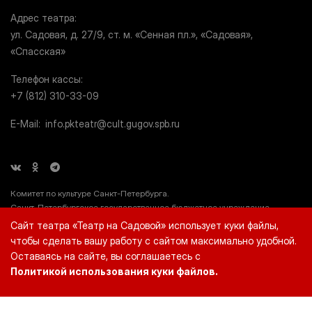
Адрес театра
ул. Садовая, д. 27/9, ст. м. «Сенная пл.», «Садовая»,
«Спасская»
Телефон кассы
+7 (812) 310-33-09
E-Mail
info.pkteatr@cult.gugov.spb.ru
Комитет по культуре Санкт-Петербурга.
Санкт-Петербургское государственное бюджетное учреждение
культуры «Театр на Садовой» (СПб ГБУК «Театр на Садовой»), ИНН
Сайт театра «Театр на Садовой» использует куки файлы,
7812044660.
чтобы сделать вашу работу с сайтом максимально удобной.
Оставаясь на сайте, вы соглашаетесь с
Политикой использования куки файлов.
© 2026 «Театр на Садовой»