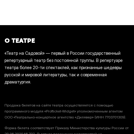
О ТЕАТРЕ
«Театр на Садовой» — первый в России государственный
репертуарный театр без постоянной труппы. В репертуаре
театра более 20-ти спектаклей, как признанные шедевры
русской и мировой литературы, так и современная
драматургия.
Продажа билетов на сайте театра осуществляется с помощью
программного модуля «Profticket-Widget» уполномоченным агентом
ООО «Театрально-концертное агентство «Дилявер» (ИНН 7703701309).
Форма билета соответствует Приказу Министерства культуры России от
29.06.2020 № 702. Льготное посещение мероприятий не