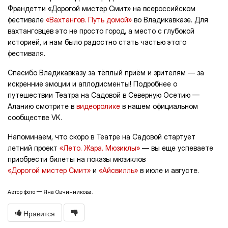
Франдетти «Дорогой мистер Смит» на всероссийском
фестивале
«Вахтангов. Путь домой»
во Владикавказе. Для
вахтанговцев это не просто город, а место с глубокой
историей, и нам было радостно стать частью этого
фестиваля.
Спасибо Владикавказу за тёплый приём и зрителям — за
искренние эмоции и аплодисменты! Подробнее о
путешествии Театра на Садовой в Северную Осетию —
Аланию смотрите в
видеоролике
в нашем официальном
сообществе VK.
Напоминаем, что скоро в Театре на Садовой стартует
летний проект
«Лето. Жара. Мюзиклы»
— вы еще успеваете
приобрести билеты на показы мюзиклов
«Дорогой мистер Смит»
и
«Айсвилль»
в июле и августе.
Автор фото — Яна Овчинникова.
Нравится