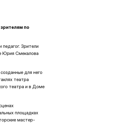
 зрителям по
 педагог. Зрители
ке Юрия Смекалова
 созданные для него
таклях театра
кого театра и в Доме
сценах
ральных площадках
вторские мастер-