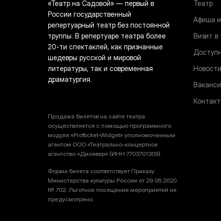
«Театр на Садовой» — первый в
Театр
России государственный
Афиша и
репертуарный театр без постоянной
труппы. В репертуаре театра более
Визит в
20-ти спектаклей, как признанные
Доступн
шедевры русской и мировой
литературы, так и современная
Новост
драматургия.
Ваканси
Контак
Продажа билетов на сайте театра
осуществляется с помощью программного
модуля «Profticket-Widget» уполномоченным
агентом ООО «Театрально-концертное
агентство «Дилявер» (ИНН 7703701309).
Форма билета соответствует Приказу
Министерства культуры России от 29.06.2020
№ 702. Льготное посещение мероприятий не
предусмотрено.