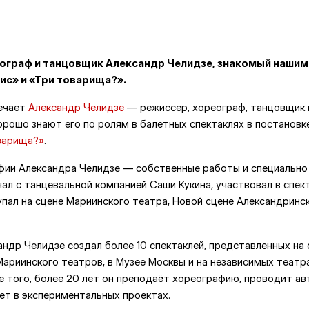
еограф и танцовщик Александр Челидзе, знакомый нашим
ис» и «Три товарища?».
ечает
Александр Челидзе
— режиссер, хореограф, танцовщик и
орошо знают его по ролям в балетных спектаклях в постанов
варища?»
.
фии Александра Челидзе — собственные работы и специально
ал с танцевальной компанией Саши Кукина, участвовал в спек
упал на сцене Мариинского театра, Новой сцене Александринс
ндр Челидзе создал более 10 спектаклей, представленных на 
Мариинского театров, в Музее Москвы и на независимых теат
ме того, более 20 лет он преподаёт хореографию, проводит а
ет в экспериментальных проектах.