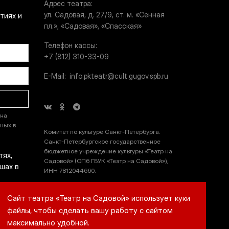
Адрес театра
ул. Садовая, д. 27/9, ст. м. «Сенная
тиях и
пл.», «Садовая», «Спасская»
Телефон кассы
+7 (812) 310-33-09
E-Mail
info.pkteatr@cult.gugov.spb.ru
 на
ных в
Комитет по культуре Санкт-Петербурга.
Санкт-Петербургское государственное
бюджетное учреждение культуры «Театр на
тях,
Садовой» (СПб ГБУК «Театр на Садовой»),
шах в
ИНН 7812044660.
Сайт театра «Театр на Садовой» использует куки
ЫЛКУ
файлы, чтобы сделать вашу работу с сайтом
максимально удобной.