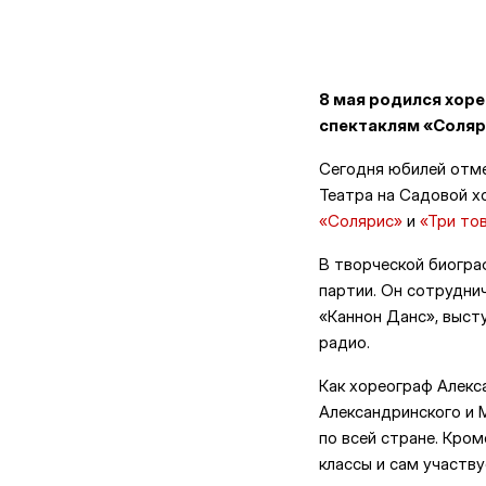
8 мая родился хор
спектаклям «Соляр
Сегодня юбилей отм
Театра на Садовой х
«Солярис»
и
«Три то
В творческой биогра
партии. Он сотруднич
«Каннон Данс», выст
радио.
Как хореограф Алекса
Александринского и 
по всей стране. Кро
классы и сам участву