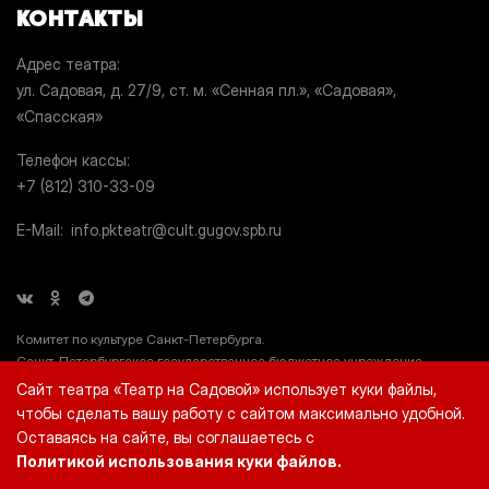
КОНТАКТЫ
Адрес театра
ул. Садовая, д. 27/9, ст. м. «Сенная пл.», «Садовая»,
«Спасская»
Телефон кассы
+7 (812) 310-33-09
E-Mail
info.pkteatr@cult.gugov.spb.ru
Комитет по культуре Санкт-Петербурга.
Санкт-Петербургское государственное бюджетное учреждение
культуры «Театр на Садовой» (СПб ГБУК «Театр на Садовой»), ИНН
Сайт театра «Театр на Садовой» использует куки файлы,
7812044660.
чтобы сделать вашу работу с сайтом максимально удобной.
Оставаясь на сайте, вы соглашаетесь с
Политикой использования куки файлов.