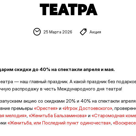
ТЕАТРА
25 Марта 2026
Акция
дарим скидки до 40% на спектакли апреля и мая.
еатра — наш главный праздник. А какой праздник без подарк
чную распродажу в честь Международного дня театра!
 запускаем акцию со скидками 20% и 40% на спектакли апреля
авние премьеры
«Орестея»
и
«Игрок Достоевского»
, провере
ая мелодия»
,
«Женитьба Бальзаминова»
и
«Старомодная ком
сики
«Женитьба, или Последний пункт одиночества»
,
«Воскресе