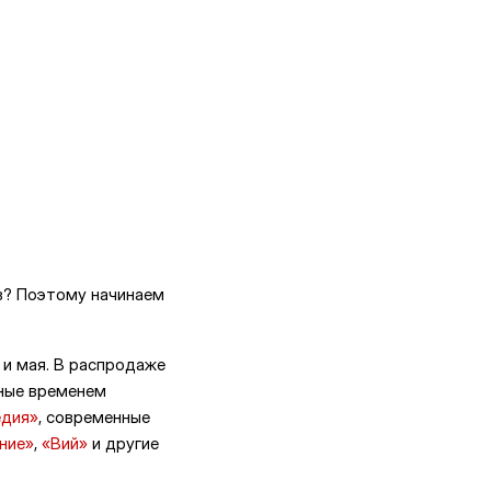
ов? Поэтому начинаем
 и мая. В распродаже
нные временем
едия»
, современные
ние»
,
«Вий»
и другие