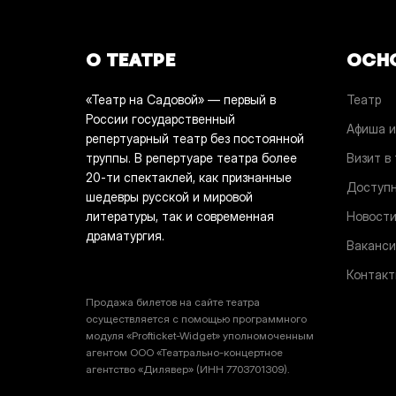
О ТЕАТРЕ
ОСН
«Театр на Садовой» — первый в
Театр
России государственный
Афиша и
репертуарный театр без постоянной
труппы. В репертуаре театра более
Визит в
20-ти спектаклей, как признанные
Доступн
шедевры русской и мировой
литературы, так и современная
Новост
драматургия.
Ваканси
Контак
Продажа билетов на сайте театра
осуществляется с помощью программного
модуля «Profticket-Widget» уполномоченным
агентом ООО «Театрально-концертное
агентство «Дилявер» (ИНН 7703701309).