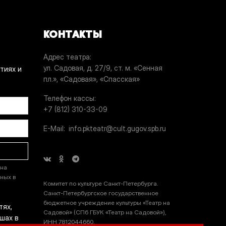
КОНТАКТЫ
Адрес театра
ул. Садовая, д. 27/9, ст. м. «Сенная
тиях и
пл.», «Садовая», «Спасская»
Телефон кассы
+7 (812) 310-33-09
E-Mail
info.pkteatr@cult.gugov.spb.ru
 на
ных в
Комитет по культуре Санкт-Петербурга.
Санкт-Петербургское государственное
бюджетное учреждение культуры «Театр на
тях,
Садовой» (СПб ГБУК «Театр на Садовой»),
шах в
ИНН 7812044660.