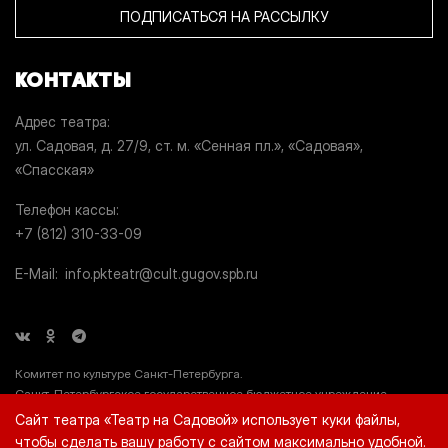
ПОДПИСАТЬСЯ НА РАССЫЛКУ
КОНТАКТЫ
Адрес театра
ул. Садовая, д. 27/9, ст. м. «Сенная пл.», «Садовая»,
«Спасская»
Телефон кассы
+7 (812) 310-33-09
E-Mail
info.pkteatr@cult.gugov.spb.ru
Комитет по культуре Санкт-Петербурга.
Санкт-Петербургское государственное бюджетное учреждение
культуры «Театр на Садовой» (СПб ГБУК «Театр на Садовой»), ИНН
Сайт театра «Театр на Садовой» использует куки файлы,
7812044660.
чтобы сделать вашу работу с сайтом максимально удобной.