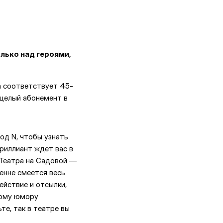
лько над героями,
а соответствует 45-
 целый абонемент в
од N, чтобы узнать
риллиант ждет вас в
 Театра на Садовой —
енне смеется весь
ействие и отсылки,
ому юмору
те, так в театре вы