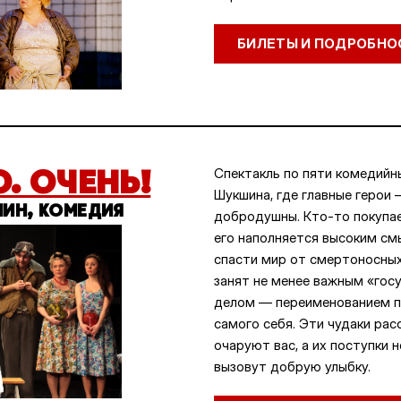
БИЛЕТЫ И ПОДРОБНО
. ОЧЕНЬ!
Спектакль по пяти комедийн
Шукшина, где главные герои 
ИН, КОМЕДИЯ
добродушны. Кто-то покупае
его наполняется высоким с
спасти мир от смертоносных
занят не менее важным «го
делом — переименованием пе
самого себя. Эти чудаки рас
очаруют вас, а их поступки 
вызовут добрую улыбку.