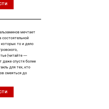
СТИ
Бальзаминов мечтает
а состоятельной
в которых то и дело
тровского,
тье (читайте —
т даже спустя более
акль для тех, кто
тов смеяться до
СТИ