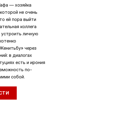
Гафа — хозяйка
 которой не очень
что ей пора выйти
тательная коллега
 устроить личную
котенко
«Женитьбу» через
ий: в диалогах
туциях есть и ирония
озможность по-
мими собой.
СТИ