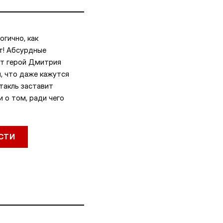
огично, как
т! Абсурдные
ет герой Дмитрия
, что даже кажутся
такль заставит
 о том, ради чего
СТИ