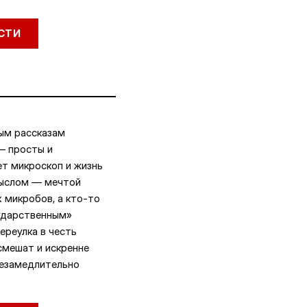
СТИ
ым рассказам
— просты и
т микроскоп и жизнь
мыслом — мечтой
 микробов, а кто-то
сударственным»
реулка в честь
смешат и искренне
незамедлительно