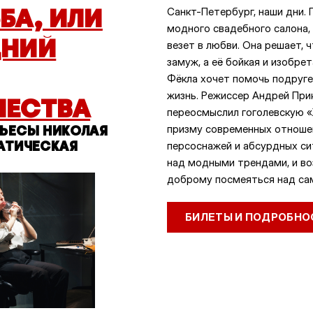
БА, ИЛИ
Санкт-Петербург, наши дни. 
модного свадебного салона,
ДНИЙ
везет в любви. Она решает, 
замуж, а её бойкая и изобре
Фёкла хочет помочь подруге
жизнь. Режиссер Андрей При
ЧЕСТВА
переосмыслил гоголевскую 
призму современных отношен
ЬЕСЫ НИКОЛАЯ
АТИЧЕСКАЯ
персоснажей и абсурдных си
над модными трендами, и в
доброму посмеяться над са
БИЛЕТЫ И ПОДРОБНО