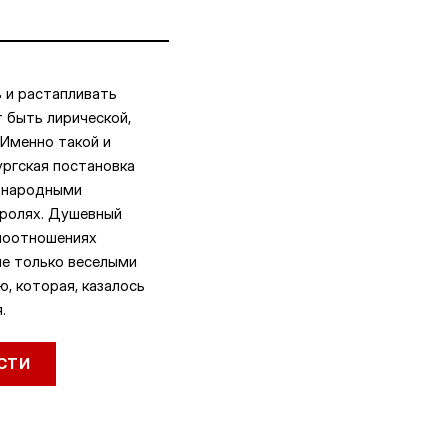
ь и растапливать
 быть лирической,
 Именно такой и
ргская постановка
с народными
 ролях. Душевный
имоотношениях
не только веселыми
ю, которая, казалось
.
СТИ