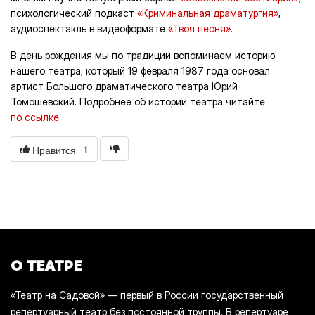
психологический подкаст
«Криминальная драматургия»
,
аудиоспектакль в видеоформате
«Твоя песня»
.
В день рождения мы по традиции вспоминаем историю
нашего театра, который 19 февраля 1987 года основал
артист Большого драматического театра Юрий
Томошевский. Подробнее об истории театра читайте
по ссылке
.
1
Нравится
О ТЕАТРЕ
«Театр на Садовой» — первый в России государственный
репертуарный театр без постоянной труппы. В репертуаре