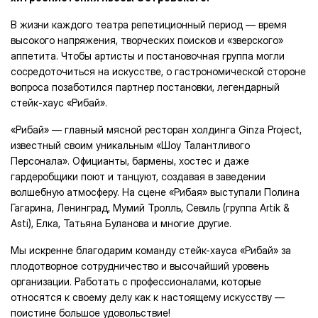
В жизни каждого театра репетиционный период — время
высокого напряжения, творческих поисков и «зверского»
аппетита. Чтобы артисты и постановочная группа могли
сосредоточиться на искусстве, о гастрономической стороне
вопроса позаботился партнер постановки, легендарный
стейк‑хаус «Рибай».
«Рибай» — главный мясной ресторан холдинга Ginza Project,
известный своим уникальным «Шоу Талантливого
Персонала». Официанты, бармены, хостес и даже
гардеробщики поют и танцуют, создавая в заведении
волшебную атмосферу. На сцене «Рибая» выступали Полина
Гагарина, Ленинград, Мумий Тролль, Севиль (группа Artik &
Asti), Елка, Татьяна Буланова и многие другие.
Мы искренне благодарим команду стейк-хауса «Рибай» за
плодотворное сотрудничество и высочайший уровень
организации. Работать с профессионалами, которые
относятся к своему делу как к настоящему искусству —
поистине большое удовольствие!