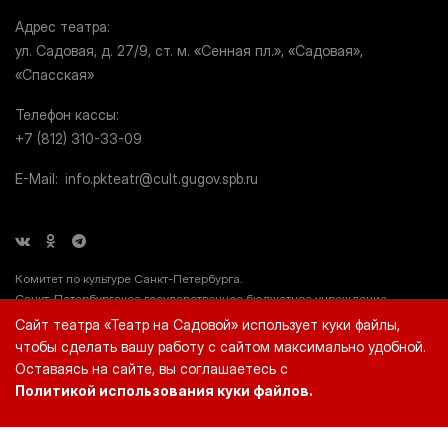
Адрес театра
ул. Садовая, д. 27/9, ст. м. «Сенная пл.», «Садовая»,
«Спасская»
Телефон кассы
+7 (812) 310-33-09
E-Mail
info.pkteatr@cult.gugov.spb.ru
Комитет по культуре Санкт-Петербурга.
Санкт-Петербургское государственное бюджетное учреждение
культуры «Театр на Садовой» (СПб ГБУК «Театр на Садовой»), ИНН
Сайт театра «Театр на Садовой» использует куки файлы,
7812044660.
чтобы сделать вашу работу с сайтом максимально удобной.
Оставаясь на сайте, вы соглашаетесь с
Политикой использования куки файлов.
© 2026 «Театр на Садовой»