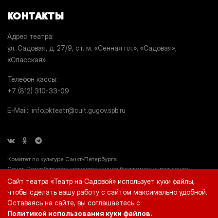
КОНТАКТЫ
Адрес театра
ул. Садовая, д. 27/9, ст. м. «Сенная пл.», «Садовая»,
«Спасская»
Телефон кассы
+7 (812) 310-33-09
E-Mail
info.pkteatr@cult.gugov.spb.ru
Комитет по культуре Санкт-Петербурга.
Санкт-Петербургское государственное бюджетное учреждение
культуры «Театр на Садовой» (СПб ГБУК «Театр на Садовой»), ИНН
Сайт театра «Театр на Садовой» использует куки файлы,
7812044660.
чтобы сделать вашу работу с сайтом максимально удобной.
Оставаясь на сайте, вы соглашаетесь с
Политикой использования куки файлов.