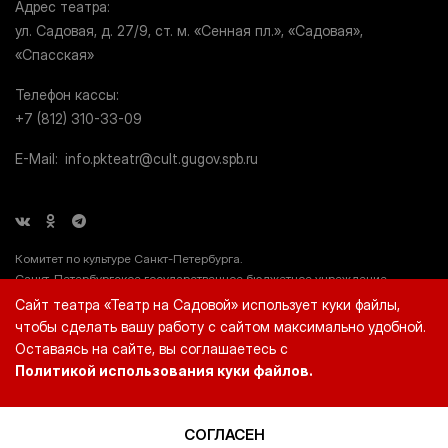
Адрес театра
ул. Садовая, д. 27/9, ст. м. «Сенная пл.», «Садовая»,
«Спасская»
Телефон кассы
+7 (812) 310-33-09
E-Mail
info.pkteatr@cult.gugov.spb.ru
Комитет по культуре Санкт-Петербурга.
Санкт-Петербургское государственное бюджетное учреждение
культуры «Театр на Садовой» (СПб ГБУК «Театр на Садовой»), ИНН
Сайт театра «Театр на Садовой» использует куки файлы,
7812044660.
чтобы сделать вашу работу с сайтом максимально удобной.
Оставаясь на сайте, вы соглашаетесь с
Политикой использования куки файлов.
© 2026 «Театр на Садовой»
Создание сайта — Molinos.Ru
СОГЛАСЕН