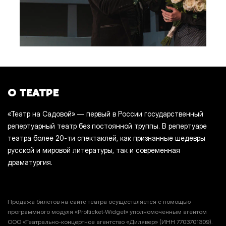
О ТЕАТРЕ
«Театр на Садовой» — первый в России государственный
репертуарный театр без постоянной труппы. В репертуаре
театра более 20-ти спектаклей, как признанные шедевры
русской и мировой литературы, так и современная
драматургия.
Продажа билетов на сайте театра осуществляется с помощью
программного модуля «Profticket-Widget» уполномоченным агентом
ООО «Театрально-концертное агентство «Дилявер» (ИНН 7703701309).