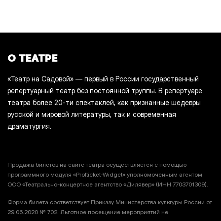
О ТЕАТРЕ
«Театр на Садовой» — первый в России государственный
репертуарный театр без постоянной труппы. В репертуаре
театра более 20-ти спектаклей, как признанные шедевры
русской и мировой литературы, так и современная
драматургия.
Продажа билетов на сайте театра осуществляется с помощью
программного модуля «Profticket-Widget» уполномоченным агентом
ООО «Театрально-концертное агентство «Дилявер» (ИНН 7703701309).
Форма билета соответствует Приказу Министерства культуры России от
29.06.2020 № 702. Льготное посещение мероприятий не