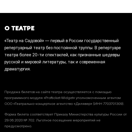
О ТЕАТРЕ
«Театр на Садовой» — первый в России государственный
репертуарный театр без постоянной труппы. В репертуаре
театра более 20-ти спектаклей, как признанные шедевры
русской и мировой литературы, так и современная
драматургия.
Продажа билетов на сайте театра осуществляется с помощью
программного модуля «Profticket-Widget» уполномоченным агентом
ООО «Театрально-концертное агентство «Дилявер» (ИНН 7703701309).
Форма билета соответствует Приказу Министерства культуры России от
29.06.2020 № 702. Льготное посещение мероприятий не
предусмотрено.