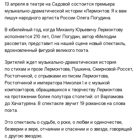
13 апреля в театре на Садовой состоится премьера
музыкально-драматической истории «Лермонтов. Я к вам
пишу» народного артиста России Олега Погудина.
В юбилейный год, когда Михаилу Юрьевичу Лермонтову
исполняется 210 лет, Олег Погудин, автор «Мелодии
рассвета», представит на нашей сцене новый спектакль,
вдохновленный фигурой великого поэта.
Зрителей ждет музыкально-драматическая история
по стихам и прозе Лермонтова, Пушкина, Смирновой-Россет,
Ростопчиной, с отрывками из писем Лермонтова,
Ростопчиной и императора Николая I и с музыкой
композиторов, обращавшихся к творчеству Лермонтова
на протяжении более полутора столетий: от Варламова
до Хачатуряна. В спектакле звучит 19 романсов на слова
поэта.
Это спектакль о судьбе, о роке, о любви и одиночестве,
безверии и вере, отчаянии и спасении и о звезде, говорящей
с другою звездою.