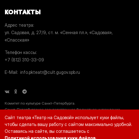
КОНТАКТЫ
Адрес театра
ул. Садовая, д. 27/9, ст. м. «Сенная пл.», «Садовая»,
«Спасская»
Телефон кассы
+7 (812) 310-33-09
E-Mail
info.pkteatr@cult.gugov.spb.ru
Комитет по культуре Санкт-Петербурга.
Санкт-Петербургское государственное бюджетное учреждение
культуры «Театр на Садовой» (СПб ГБУК «Театр на Садовой»), ИНН
Сайт театра «Театр на Садовой» использует куки файлы,
7812044660.
чтобы сделать вашу работу с сайтом максимально удобной.
Оставаясь на сайте, вы соглашаетесь с
Политикой использования куки файлов.