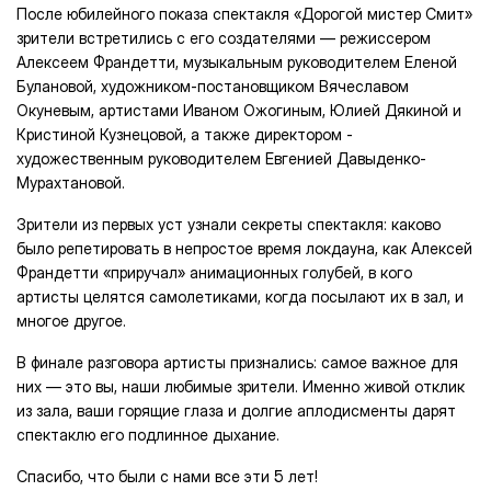
После юбилейного показа спектакля «Дорогой мистер Смит»
зрители встретились с его создателями — режиссером
Алексеем Франдетти, музыкальным руководителем Еленой
Булановой, художником-постановщиком Вячеславом
Окуневым, артистами Иваном Ожогиным, Юлией Дякиной и
Кристиной Кузнецовой, а также директором -
художественным руководителем Евгенией Давыденко-
Мурахтановой.
Зрители из первых уст узнали секреты спектакля: каково
было репетировать в непростое время локдауна, как Алексей
Франдетти «приручал» анимационных голубей, в кого
артисты целятся самолетиками, когда посылают их в зал, и
многое другое.
В финале разговора артисты признались: самое важное для
них — это вы, наши любимые зрители. Именно живой отклик
из зала, ваши горящие глаза и долгие аплодисменты дарят
спектаклю его подлинное дыхание.
Спасибо, что были с нами все эти 5 лет!