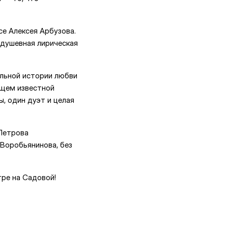
е Алексея Арбузова.
 душевная лирическая
льной истории любви
ущем известной
ы, один дуэт и целая
 Петрова
 Воробьянинова, без
тре на Садовой!