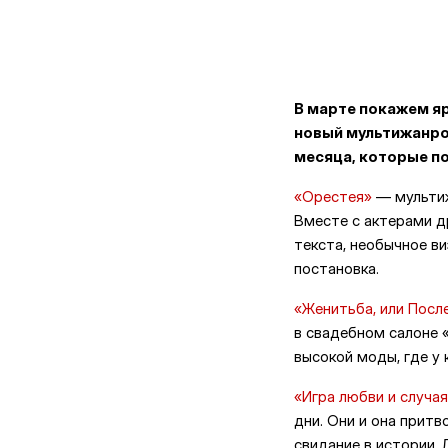
В марте покажем я
новый мультижанро
месяца, которые по
«Орестея»
— мультиж
Вместе с актерами д
текста, необычное в
постановка.
«Женитьба, или Посл
в свадебном салоне «
высокой моды, где у 
«Игра любви и случая
дни. Они и она притв
свидание в истории. 