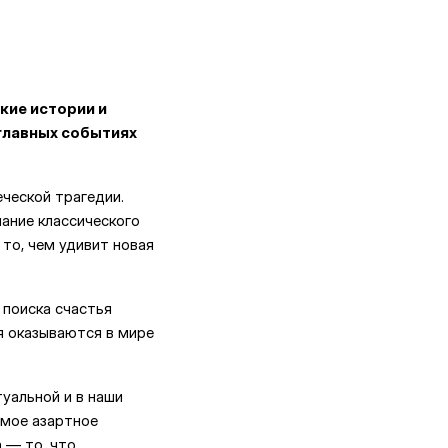
кие истории и
главных событиях
ческой трагедии.
ание классического
то, чем удивит новая
 поиска счастья
ля оказываются в мире
уальной и в наши
амое азартное
 — то, что