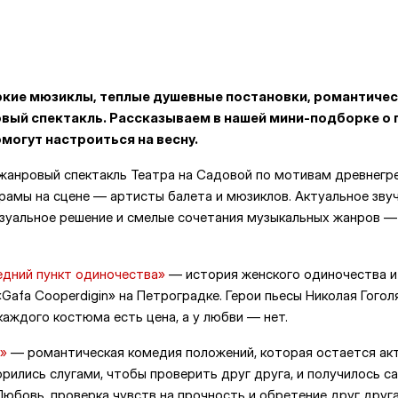
ркие мюзиклы, теплые душевные постановки, романтичес
вый спектакль. Рассказываем в нашей мини-подборке о 
могут настроиться на весну.
анровый спектакль Театра на Садовой по мотивам древнегре
рамы на сцене — артисты балета и мюзиклов. Актуальное звуч
изуальное решение и смелые сочетания музыкальных жанров — 
едний пункт одиночества»
— история женского одиночества и
Gafa Cooperdigin» на Петроградке. Герои пьесы Николая Гого
каждого костюма есть цена, а у любви — нет.
»
— романтическая комедия положений, которая остается акт
орились слугами, чтобы проверить друг друга, и получилось с
Любовь, проверка чувств на прочность и обретение друг друга