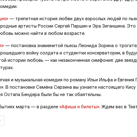
комедии.
дия»
— трепетная история любви двух взрослых людей по пьес
ародные артисты России Сергей Паршин и Эра Зиганшина. Это
любовь можно найти в любом возрасте.
я»
— постановка знаменитой пьесы Леонида Зорина о трогате
прошедшего войну солдата и студентки консерватории, в буд
той истории любовь — как незаконченная симфония: две звезд
турах.
гкая и музыкальная комедия по роману Ильи Ильфа и Евгения
». В постановке Семёна Серзина вы узнаете настоящего Кису
я Остапа Бендера были бы не так обаятельны.
бытиях марта — в разделе
«Афиша и билеты»
. Ждем вас в Теа