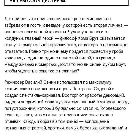
НАШЕМ СООБЩЕСТВЕ
Летней ночью в поисках ночлега трое семинаристов
забредают в гости к ведьме, у которой есть вторая личина —
панночка невиданной красоты. Чудом унеся ноги от
колдуньи, главный герой — философ Хома Брут оказывается
втянут в смертельное приключение, от которого невозможно
отказаться. Ровно три ночи ему придется провести у гроба
красавицы: один на один с нечистой силой, на границе
между жизнью и смертью. Достаточно ли силен духом Брут,
чтобы уцелеть в схватке с нежитью?
Режиссер Василий Сенин использовал по максимуму
технические возможности сцены Театра на Садовой и
создал спектакль-карнавал. Восторг от красоты декораций,
видео и энергичной фолк-музыки, смешанный с ужасом перед
потусторонним, который буквально сочится из Гоголевского
текста, — вот, что отмечают поклонники спектакля в
отзывах. Каждый образ в этом «Вие» — воплощение
потаенных страстей, эротики, самых бесстыдных желаний и