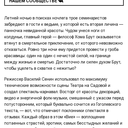
НАШЕМ СООБЩЕСТВЕ
Летней ночью в поисках ночлега трое семинаристов
забредают в гости к ведьме, у которой есть вторая личина —
панночка невиданной красоты. Чудом унеся ноги от
колдуньи, главный герой — философ Хома Брут оказывается
втянут в смертельное приключение, от которого невозможно
отказаться. Ровно три ночи ему придется провести у гроба
красавицы: один на один с нечистой силой, на границе
между жизнью и смертью. Достаточно ли силен духом Брут,
чтобы уцелеть в схватке с нежитью?
Режиссер Василий Сенин использовал по максимуму
технические возможности сцены Театра на Садовой и
создал спектакль-карнавал. Восторг от красоты декораций,
видео и энергичной фолк-музыки, смешанный с ужасом перед
потусторонним, который буквально сочится из Гоголевского
текста, — вот, что отмечают поклонники спектакля в
отзывах. Каждый образ в этом «Вие» — воплощение
потаенных страстей, эротики, самых бесстыдных желаний и