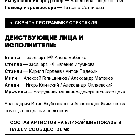
Выпускающий продюсер
— Валентина Гольденштейн
Помощник режиссера
— Татьяна Сотникова
ДЕЙСТВУЮЩИЕ ЛИЦА И
ИСПОЛНИТЕЛИ:
Бланш
— засл. арт. РФ Алёна Бабенко
Стелла
— засл. арт. РФ Евгения Игумнова
Стэнли
— Кирилл Гордеев / Антон Падерин
Митч
— Алексей Галишников / Александр Матвеев
Аллан
— Игорь Клинский / Александр Юкляевский
Мужчины
— сотрудники машинно-декорационного цеха
Благодарим Илью Якубовского и Александра Якименко за
помощь в создании спектакля.
СОСТАВ АРТИСТОВ НА БЛИЖАЙШИЕ ПОКАЗЫ В
НАШЕМ СООБЩЕСТВЕ