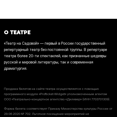
О ТЕАТРЕ
«Театр на Садовой» — первый в России государственный
репертуарный театр без постоянной труппы. В репертуаре
театра более 20-ти спектаклей, как признанные шедевры
русской и мировой литературы, так и современная
драматургия.
Продажа билетов на сайте театра осуществляется с помощью
программного модуля «Profticket-Widget» уполномоченным агентом
ООО «Театрально-концертное агентство «Дилявер» (ИНН 7703701309).
Форма билета соответствует Приказу Министерства культуры России от
29.06.2020 № 702. Льготное посещение мероприятий не