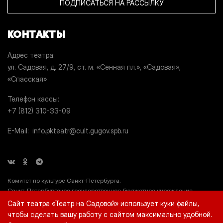
ПОДПИСАТЬСЯ НА РАССЫЛКУ
КОНТАКТЫ
Адрес театра
ул. Садовая, д. 27/9, ст. м. «Сенная пл.», «Садовая»,
«Спасская»
Телефон кассы
+7 (812) 310-33-09
E-Mail
info.pkteatr@cult.gugov.spb.ru
Комитет по культуре Санкт-Петербурга.
Санкт-Петербургское государственное бюджетное учреждение
культуры «Театр на Садовой» (СПб ГБУК «Театр на Садовой»), ИНН
Сайт театра «Театр на Садовой» использует куки файлы,
7812044660.
чтобы сделать вашу работу с сайтом максимально удобной.