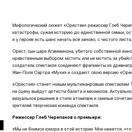
Мифологический сюжет «Орестеи» режиссер Глеб Череп
катастрофы, сужая историю до единственной семьи, ос
и у героев есть шанс начать всё заново, с чистого лист
Орест, сын царя Агамемнона, убитого собственной жен
нравственным выбором: мстить или не мстить за убийст
создатели спектакля соединяют фрагменты из древнегр
Жан-Поля Сартра «Мухи» и создают свою версию «Орес
«Орестея» станет новым мультижанровым спектаклем 
на сцену выйдут артисты балета и мюзиклов. Актуально
визуальное решение в стиле атомпанк и смелые сочета
зрителей творческая команда спектакля.
Режиссер Глеб Черепанов о премьере:
«Мы не боимся юмора в этой истории. Мне кажется, что