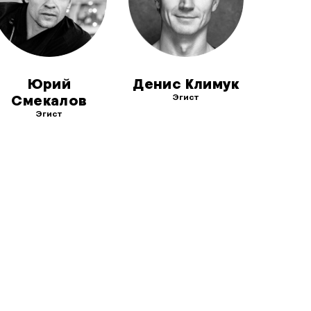
Юрий
Денис Климук
Эгист
Смекалов
Эгист