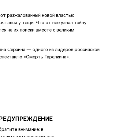
этот разжалованный новой властью
ятался у тещи. Что от нее узнал тайну
ся на их поиски вместе с великим
ёна Серзина — одного из лидеров российской
 спектаклю «Смерть Тарелкина».
РЕДУПРЕЖДЕНИЕ
ратите внимание: в
тракте мы попросим вас