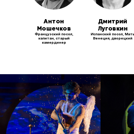
Антон
Дмитрий
Мошечков
Луговкин
Французский посол,
Испанский посол, Мат
капитан, старый
Венеция, дворецкий
камердинер