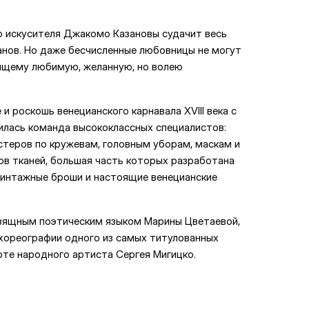
о искусителя Джакомо Казановы судачит весь
анов. Но даже бесчисленные любовницы не могут
оящему любимую, желанную, но волею
и роскошь венецианского карнавала XVIII века с
лась команда высококлассных специалистов:
стеров по кружевам, головным уборам, маскам и
ов тканей, большая часть которых разработана
винтажные броши и настоящие венецианские
 изящным поэтическим языком Марины Цветаевой,
 хореографии одного из самых титулованных
оте народного артиста Сергея Мигицко.