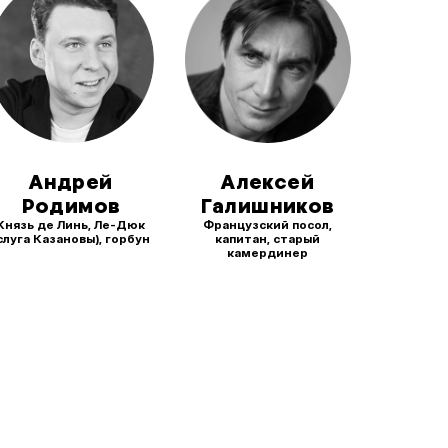
Андрей
Алексей
Родимов
Галишников
Князь де Линь, Ле-Дюк
Французский посол,
слуга Казановы), горбун
капитан, старый
камердинер