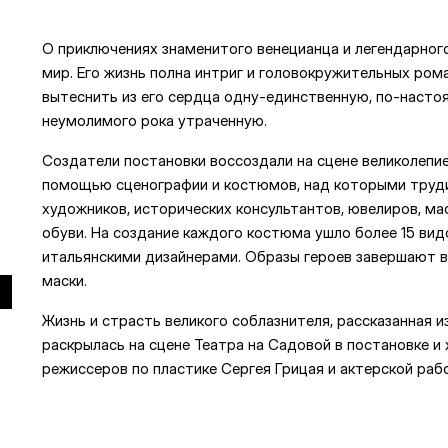
О приключениях знаменитого венецианца и легендарног
мир. Его жизнь полна интриг и головокружительных ром
вытеснить из его сердца одну-единственную, по-наст
неумолимого рока утраченную.
Создатели постановки воссоздали на сцене великолепие 
помощью сценографии и костюмов, над которыми труди
художников, исторических консультантов, ювелиров, ма
обуви. На создание каждого костюма ушло более 15 вид
итальянскими дизайнерами. Образы героев завершают 
маски.
Жизнь и страсть великого соблазнителя, рассказанная
раскрылась на сцене Театра на Садовой в постановке и
режиссеров по пластике Сергея Грицая и актерской раб