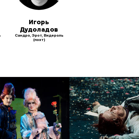
Игорь
Дудоладов
ь
Сандро, Эрот, Видероль
(поэт)