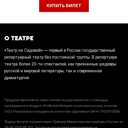
КУПИТЬ БИЛЕТ
О ТЕАТРЕ
«Театр на Садовой» — первый в России государственный
репертуарный театр без постоянной труппы. В репертуаре
театра более 20-ти спектаклей, как признанные шедевры
русской и мировой литературы, так и современная
драматургия.
Продажа билетов на сайте театра осуществляется с помощью
программного модуля «Profticket-Widget» уполномоченным агентом
ООО «Театрально-концертное агентство «Дилявер» (ИНН 7703701309).
Форма билета соответствует Приказу Министерства культуры России от
29.06.2020 № 702. Льготное посещение мероприятий не